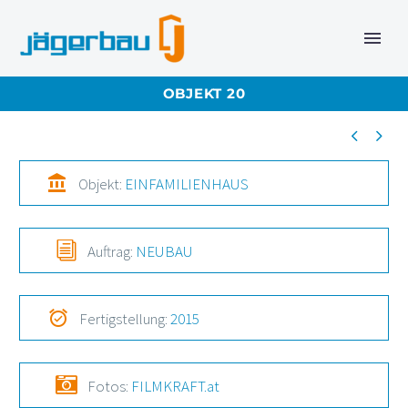
OBJEKT 20




Objekt:
EINFAMILIENHAUS
i
i
Auftrag:
NEUBAU


Fertigstellung:
2015


Fotos:
FILMKRAFT.at