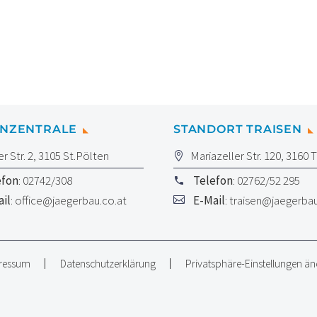
ENZENTRALE
STANDORT TRAISEN
er Str. 2, 3105 St.Pölten
Mariazeller Str. 120, 3160 
efon
: 02742/308
Telefon
: 02762/52 295
il
:
office@jaegerbau.co.at
E-Mail
:
traisen@jaegerbau
ressum
Datenschutzerklärung
Privatsphäre-Einstellungen ä