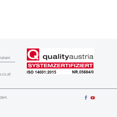
Traisen
.co.at
ndern