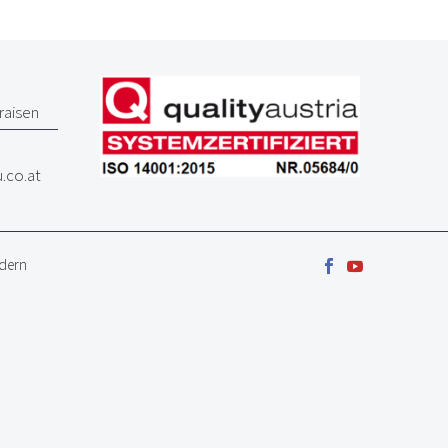
Traisen
.co.at
ndern