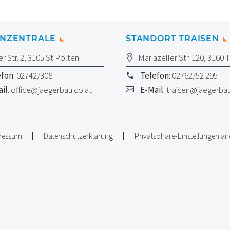
ENZENTRALE
STANDORT TRAISEN
er Str. 2, 3105 St.Pölten
Mariazeller Str. 120, 3160 
efon
: 02742/308
Telefon
: 02762/52 295
il
:
office@jaegerbau.co.at
E-Mail
:
traisen@jaegerbau
ressum
Datenschutzerklärung
Privatsphäre-Einstellungen ä